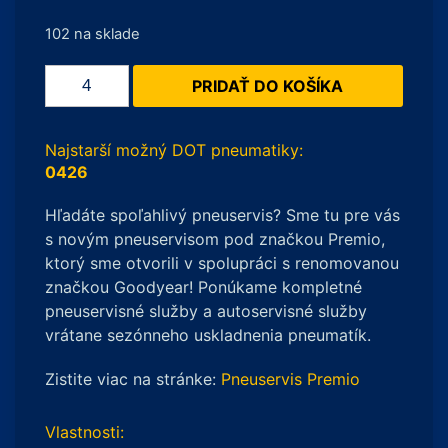
102 na sklade
množstvo
PRIDAŤ DO KOŠÍKA
Pirelli
PZero
205/40
Najstarší možný DOT pneumatiky:
R18
0426
86W
Hľadáte spoľahlivý pneuservis? Sme tu pre vás
ROF
s novým pneuservisom pod značkou Premio,
XL
ktorý sme otvorili v spolupráci s renomovanou
(*)
značkou Goodyear! Ponúkame kompletné
pneuservisné služby a autoservisné služby
vrátane sezónneho uskladnenia pneumatík.
Zistite viac na stránke:
Pneuservis Premio
Vlastnosti: