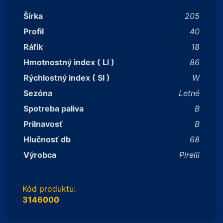
Šírka
205
Profil
40
Ráfik
18
Hmotnostný index ( LI )
86
Rýchlostný index ( SI )
W
Sezóna
Letné
Spotreba paliva
B
Prilnavosť
B
Hlučnosť db
68
Výrobca
Pirelli
Kód produktu:
3146000