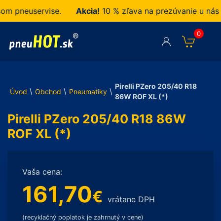
pneuservise.
Akcia!
10 % zľava na prezúvanie u nás za
0
Pirelli PZero 205/40 R18
\
\
\
Úvod
Obchod
Pneumatiky
86W ROF XL (*)
Pirelli PZero 205/40 R18 86W
ROF XL (*)
Vaša cena:
161,70
€
vrátane DPH
(recyklačný poplatok je zahrnutý v cene)