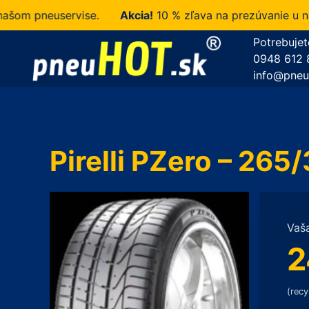
 pneuservise.
Akcia!
10 % zľava na prezúvanie u nás z
Potrebujet
0948 612 
info@pneu
Pirelli PZero – 265
Vaš
2
(recy