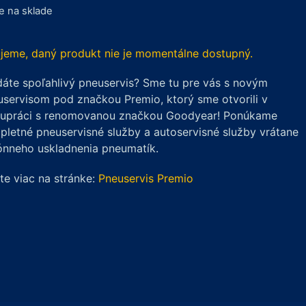
je na sklade
jeme, daný produkt nie je momentálne dostupný.
áte spoľahlivý pneuservis? Sme tu pre vás s novým
servisom pod značkou Premio, ktorý sme otvorili v
lupráci s renomovanou značkou Goodyear! Ponúkame
letné pneuservisné služby a autoservisné služby vrátane
ónneho uskladnenia pneumatík.
ite viac na stránke:
Pneuservis Premio