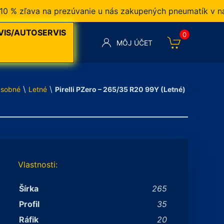
zľava na prezúvanie u nás zakupených pneumatík v našom 
VIS/AUTOSERVIS
0
MÔJ ÚČET
\
\
sobné
Letné
Pirelli PZero – 265/35 R20 99Y (Letné)
Vlastnosti:
Šírka
265
Profil
35
Ráfik
20