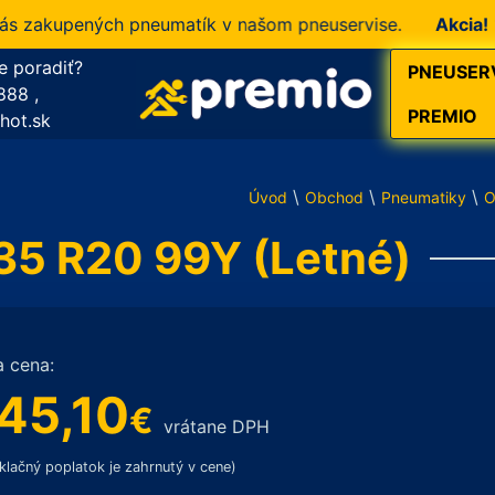
akupených pneumatík v našom pneuservise.
Akcia!
10 % 
e poradiť?
PNEUSER
888
,
PREMIO
hot.sk
\
\
\
Úvod
Obchod
Pneumatiky
O
/35 R20 99Y (Letné)
a cena:
45,10
€
vrátane DPH
klačný poplatok je zahrnutý v cene)