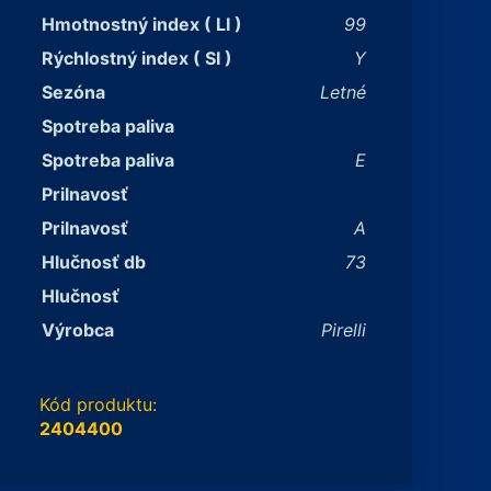
Hmotnostný index ( LI )
99
Rýchlostný index ( SI )
Y
Sezóna
Letné
Spotreba paliva
Spotreba paliva
E
Prilnavosť
Prilnavosť
A
Hlučnosť db
73
Hlučnosť
Výrobca
Pirelli
Kód produktu:
2404400