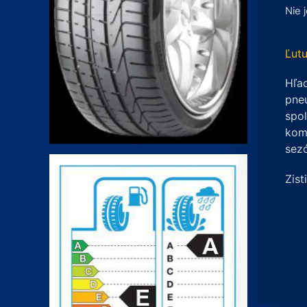
Nie 
Ľutu
Hľad
pneu
spo
komp
sez
Zist