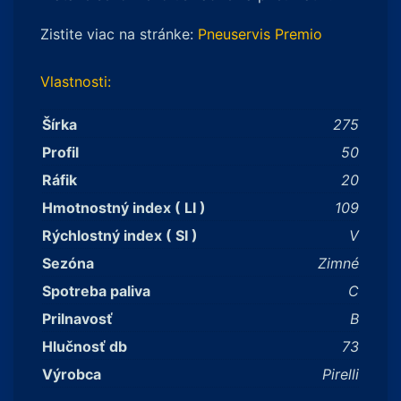
Zistite viac na stránke:
Pneuservis Premio
Vlastnosti:
Šírka
275
Profil
50
Ráfik
20
Hmotnostný index ( LI )
109
Rýchlostný index ( SI )
V
Sezóna
Zimné
Spotreba paliva
C
Prilnavosť
B
Hlučnosť db
73
Výrobca
Pirelli