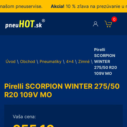
om pneuservise.
Akcia!
10 % zľava na prezúvanie u nás
0
Pirelli
SCORPION
\
\
\
\
\
Úvod
Obchod
Pneumatiky
4x4
Zimné
WINTER
275/50 R20
109V MO
Pirelli SCORPION WINTER 275/50
R20 109V MO
Vaša cena: