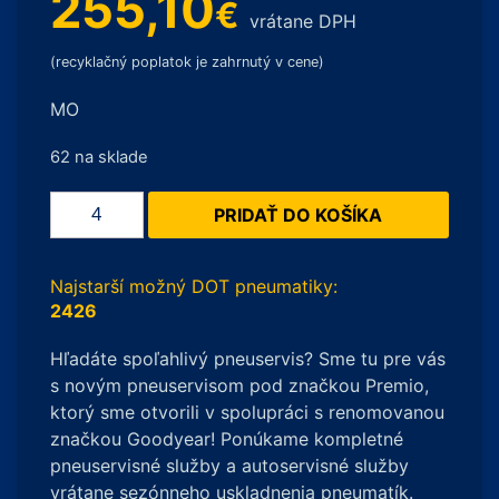
255,10
€
vrátane DPH
(recyklačný poplatok je zahrnutý v cene)
MO
62 na sklade
množstvo
PRIDAŤ DO KOŠÍKA
Pirelli
SCORPION
WINTER
Najstarší možný DOT pneumatiky:
275/50
2426
R20
Hľadáte spoľahlivý pneuservis? Sme tu pre vás
109V
s novým pneuservisom pod značkou Premio,
MO
ktorý sme otvorili v spolupráci s renomovanou
značkou Goodyear! Ponúkame kompletné
pneuservisné služby a autoservisné služby
vrátane sezónneho uskladnenia pneumatík.