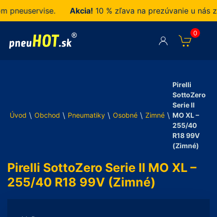
neuservise.
Akcia!
10 % zľava na prezúvanie u nás zak
0
Pirelli
SottoZero
Serie II
\
\
\
\
\
Úvod
Obchod
Pneumatiky
Osobné
Zimné
MO XL –
255/40
R18 99V
(Zimné)
Pirelli SottoZero Serie II MO XL –
255/40 R18 99V (Zimné)