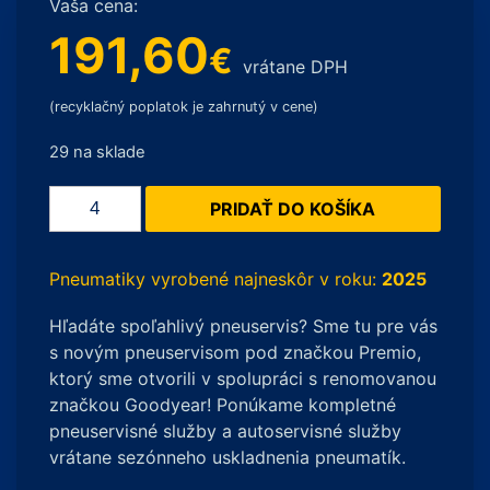
Vaša cena:
191,60
€
vrátane DPH
(recyklačný poplatok je zahrnutý v cene)
29 na sklade
množstvo
PRIDAŤ DO KOŠÍKA
Pirelli
SottoZero
Serie
Pneumatiky vyrobené najneskôr v roku:
2025
II
Hľadáte spoľahlivý pneuservis? Sme tu pre vás
MO
s novým pneuservisom pod značkou Premio,
XL
ktorý sme otvorili v spolupráci s renomovanou
-
značkou Goodyear! Ponúkame kompletné
255/40
pneuservisné služby a autoservisné služby
R18
vrátane sezónneho uskladnenia pneumatík.
99V
(Zimné)