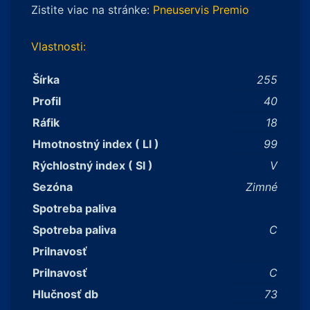
Zistite viac na stránke:
Pneuservis Premio
Vlastnosti:
Šírka
255
Profil
40
Ráfik
18
Hmotnostný index ( LI )
99
Rýchlostný index ( SI )
V
Sezóna
Zimné
Spotreba paliva
Spotreba paliva
C
Prilnavosť
Prilnavosť
C
Hlučnosť db
73