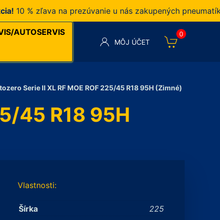
10 % zľava na prezúvanie u nás zakupených pneumatík v n
VIS/AUTOSERVIS
0
MÔJ ÚČET
ottozero Serie II XL RF MOE ROF 225/45 R18 95H (Zimné)
225/45 R18 95H
Vlastnosti:
Šírka
225