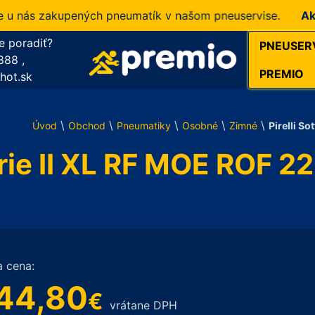
nás zakupených pneumatík v našom pneuservise.
Akcia!
e poradiť?
PNEUSER
888
,
PREMIO
hot.sk
\
\
\
\
\
Úvod
Obchod
Pneumatiky
Osobné
Zimné
Pirelli S
Serie II XL RF MOE ROF 
a cena:
44,80
€
vrátane DPH