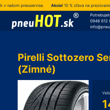
našom pneuservise.
Akcia!
10 % zľava na prezúvanie u 
Potrebujet
0948 612 
info@pneu
Pirelli Sottozero 
(Zimné)
Vaš
1