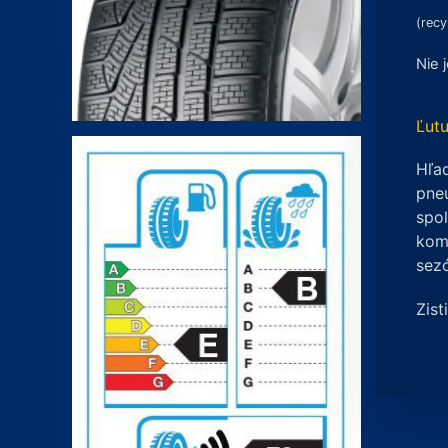
(recy
Nie 
Ľutu
Hľad
pneu
spo
komp
sez
Zist