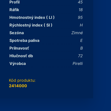
Profil
45
Ráfik
18
Hmotnostný index ( LI )
95
Rýchlostný index ( SI )
H
Sezóna
Zimné
Spotreba paliva
E
Prilnavosť
B
Hlučnosť db
72
Výrobca
Pirelli
Kód produktu:
2414000