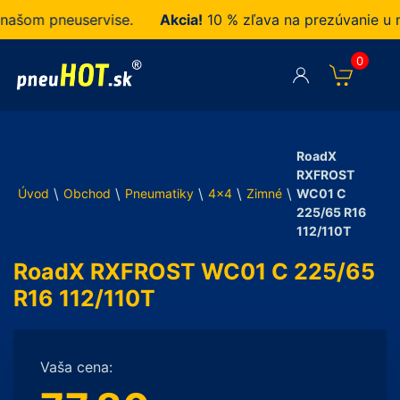
om pneuservise.
Akcia!
10 % zľava na prezúvanie u nás
0
RoadX
RXFROST
\
\
\
\
\
Úvod
Obchod
Pneumatiky
4x4
Zimné
WC01 C
225/65 R16
112/110T
RoadX RXFROST WC01 C 225/65
R16 112/110T
Vaša cena: