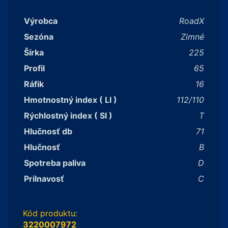
Výrobca
RoadX
Sezóna
Zimné
Šírka
225
Profil
65
Ráfik
16
Hmotnostný index ( LI )
112/110
Rýchlostný index ( SI )
T
Hlučnosť db
71
Hlučnosť
B
Spotreba paliva
D
Prilnavosť
C
Kód produktu:
3220007972