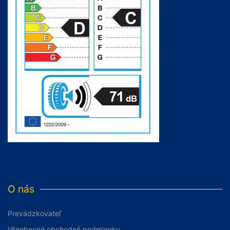
O nás
Prevádzkovateľ
Všeobecné obchodné podmienky