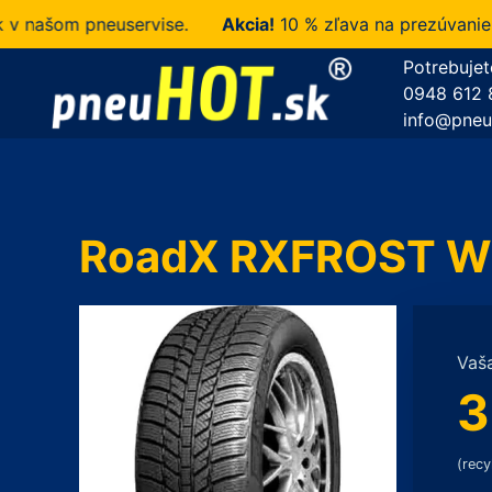
ašom pneuservise.
Akcia!
10 % zľava na prezúvanie u n
Potrebujet
0948 612 
info@pneu
RoadX RXFROST WH
Vaš
3
(recy