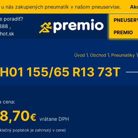
ás zakupených pneumatík v našom pneuservise.
Akcia!
1
e poradiť?
PNEUSER
888
,
PREMIO
hot.sk
\
\
Úvod
Obchod
Pneumatiky
01 155/65 R13 73T
a cena:
8,70
€
vrátane DPH
klačný poplatok je zahrnutý v cene)