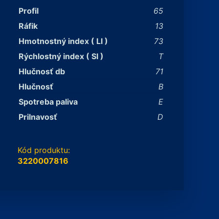
Profil
65
Ráfik
13
Hmotnostný index ( LI )
73
Rýchlostný index ( SI )
T
Hlučnosť db
71
Hlučnosť
B
Spotreba paliva
E
Prilnavosť
D
Kód produktu:
3220007816