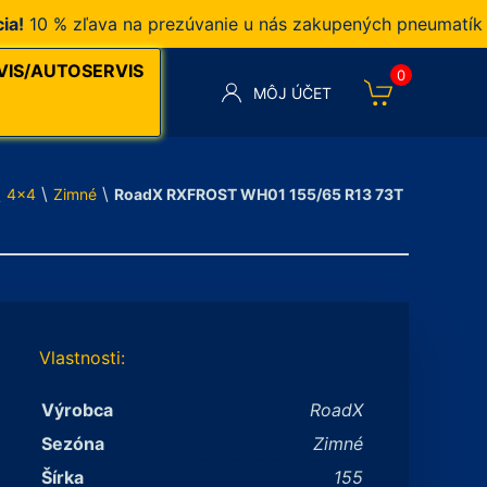
0 % zľava na prezúvanie u nás zakupených pneumatík v na
VIS/AUTOSERVIS
0
MÔJ ÚČET
\
\
\
4x4
Zimné
RoadX RXFROST WH01 155/65 R13 73T
Vlastnosti:
Výrobca
RoadX
Sezóna
Zimné
Šírka
155