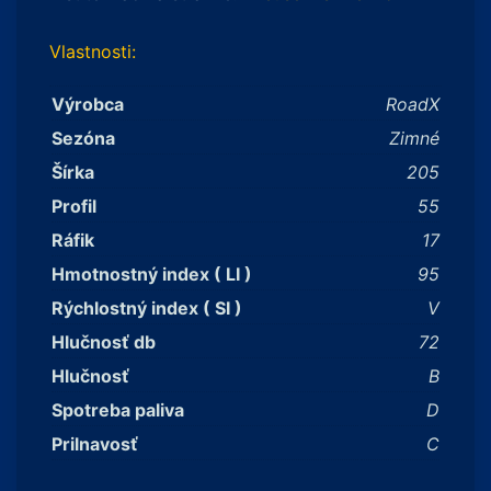
Vlastnosti:
Výrobca
RoadX
Sezóna
Zimné
Šírka
205
Profil
55
Ráfik
17
Hmotnostný index ( LI )
95
Rýchlostný index ( SI )
V
Hlučnosť db
72
Hlučnosť
B
Spotreba paliva
D
Prilnavosť
C