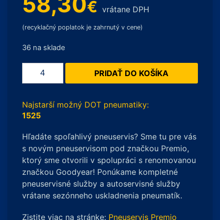
58,30
€
vrátane DPH
(recyklačný poplatok je zahrnutý v cene)
36 na sklade
množstvo
PRIDAŤ DO KOŠÍKA
RoadX
RXFROST
WU01
Najstarší možný DOT pneumatiky:
XL
1525
205/55
Hľadáte spoľahlivý pneuservis? Sme tu pre vás
R17
s novým pneuservisom pod značkou Premio,
95V
ktorý sme otvorili v spolupráci s renomovanou
značkou Goodyear! Ponúkame kompletné
pneuservisné služby a autoservisné služby
vrátane sezónneho uskladnenia pneumatík.
Zistite viac na stránke:
Pneuservis Premio