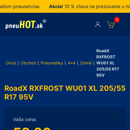
m pneuservise.
Akcia!
10 % zľava na prezúvanie u nás 
0
RoadX
RXFROST
\
\
\
\
\
Úvod
Obchod
Pneumatiky
4x4
Zimné
WU01 XL
205/55 R17
95V
RoadX RXFROST WU01 XL 205/55
R17 95V
Vaša cena: