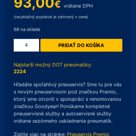
93,00
€
vrátane DPH
(recyklačný poplatok je zahrnutý v cene)
68 na sklade
množstvo
PRIDAŤ DO KOŠÍKA
RoadX
RXFROST
WU01
Najstarší možný DOT pneumatiky:
XL
2224
225/40
Hľadáte spoľahlivý pneuservis? Sme tu pre vás
R19
s novým pneuservisom pod značkou Premio,
93V
ktorý sme otvorili v spolupráci s renomovanou
značkou Goodyear! Ponúkame kompletné
pneuservisné služby a autoservisné služby
vrátane sezónneho uskladnenia pneumatík.
Zistite viac na stránke:
Pneuservis Premio