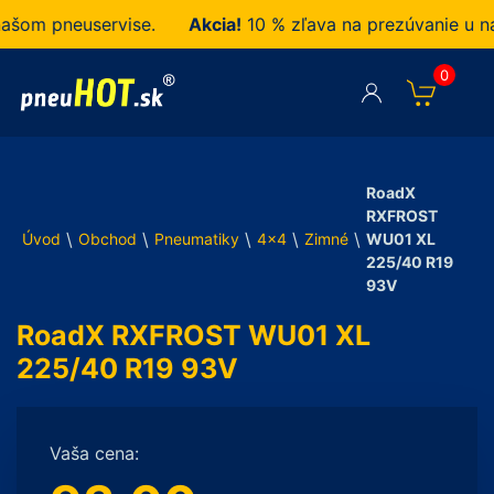
m pneuservise.
Akcia!
10 % zľava na prezúvanie u nás 
0
RoadX
RXFROST
\
\
\
\
\
Úvod
Obchod
Pneumatiky
4x4
Zimné
WU01 XL
225/40 R19
93V
RoadX RXFROST WU01 XL
225/40 R19 93V
Vaša cena: