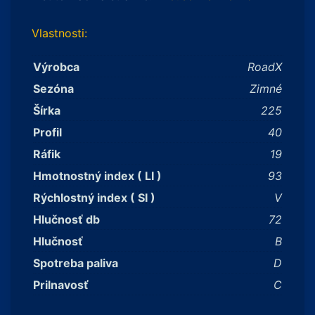
Vlastnosti:
Výrobca
RoadX
Sezóna
Zimné
Šírka
225
Profil
40
Ráfik
19
Hmotnostný index ( LI )
93
Rýchlostný index ( SI )
V
Hlučnosť db
72
Hlučnosť
B
Spotreba paliva
D
Prilnavosť
C