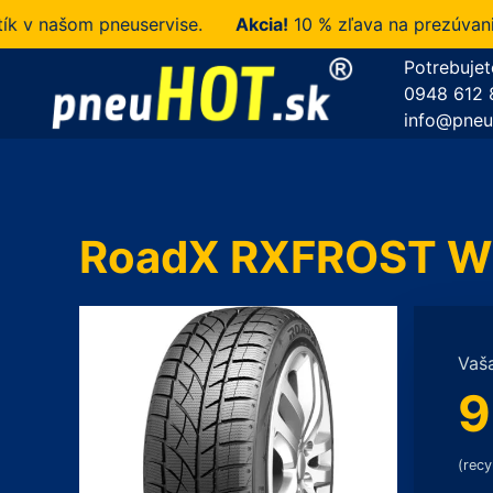
našom pneuservise.
Akcia!
10 % zľava na prezúvanie u 
Potrebujet
0948 612 
info@pneu
RoadX RXFROST WU
Vaš
9
(recy