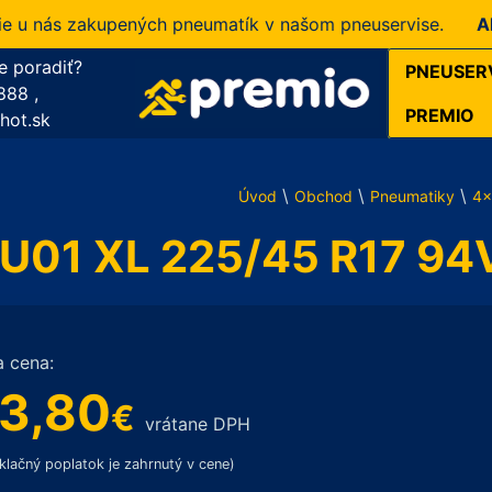
nás zakupených pneumatík v našom pneuservise.
Akcia!
e poradiť?
PNEUSER
888
,
PREMIO
hot.sk
\
\
\
Úvod
Obchod
Pneumatiky
4x
01 XL 225/45 R17 94
a cena:
3,80
€
vrátane DPH
klačný poplatok je zahrnutý v cene)