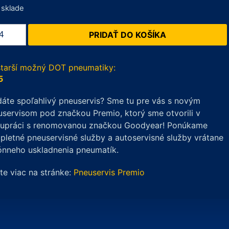
 sklade
žstvo
PRIDAŤ DO KOŠÍKA
dX
ROST
1
starší možný DOT pneumatiky:
5
/45
áte spoľahlivý pneuservis? Sme tu pre vás s novým
servisom pod značkou Premio, ktorý sme otvorili v
lupráci s renomovanou značkou Goodyear! Ponúkame
letné pneuservisné služby a autoservisné služby vrátane
ónneho uskladnenia pneumatík.
ite viac na stránke:
Pneuservis Premio