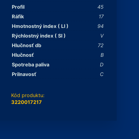
Profil
45
Ráfik
17
Hmotnostný index ( LI )
94
Rýchlostný index ( SI )
V
Hlučnosť db
72
Hlučnosť
B
Spotreba paliva
D
Prilnavosť
C
Kód produktu:
3220017217