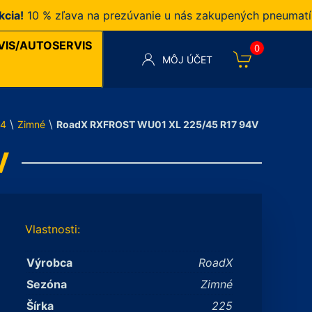
10 % zľava na prezúvanie u nás zakupených pneumatík v n
VIS/AUTOSERVIS
0
MÔJ ÚČET
\
\
4
Zimné
RoadX RXFROST WU01 XL 225/45 R17 94V
V
Vlastnosti:
Výrobca
RoadX
Sezóna
Zimné
Šírka
225