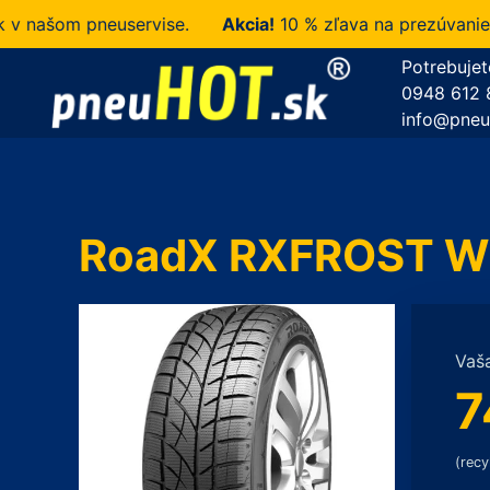
ašom pneuservise.
Akcia!
10 % zľava na prezúvanie u n
Potrebujet
0948 612 
info@pneu
RoadX RXFROST WU
Vaš
7
(recy