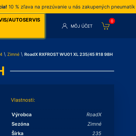
0 % zľava na prezúvanie u nás zakupených pneumatík v na
VIS/AUTOSERVIS
0
MÔJ ÚČET
\
\
4
Zimné
RoadX RXFROST WU01 XL 235/45 R18 98H
H
Vlastnosti:
Výrobca
RoadX
Sezóna
Zimné
Šírka
235