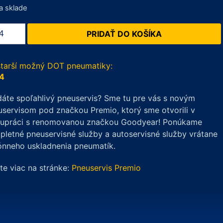
a sklade
žstvo
PRIDAŤ DO KOŠÍKA
dX
ROST
1
starší možný DOT pneumatiky:
4
/45
áte spoľahlivý pneuservis? Sme tu pre vás s novým
servisom pod značkou Premio, ktorý sme otvorili v
lupráci s renomovanou značkou Goodyear! Ponúkame
letné pneuservisné služby a autoservisné služby vrátane
ónneho uskladnenia pneumatík.
ite viac na stránke:
Pneuservis Premio