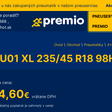
ás zakupených pneumatík v našom pneuservise.
Akcia!
1
e poradiť?
PNEUSER
888
,
PREMIO
hot.sk
\
\
\
Úvod
Obchod
Pneumatiky
4x
01 XL 235/45 R18 98
a cena:
4,60
€
vrátane DPH
klačný poplatok je zahrnutý v cene)