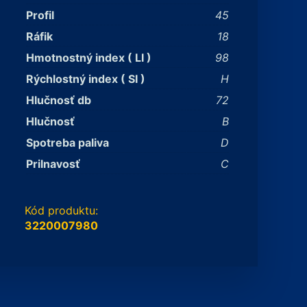
Profil
45
Ráfik
18
Hmotnostný index ( LI )
98
Rýchlostný index ( SI )
H
Hlučnosť db
72
Hlučnosť
B
Spotreba paliva
D
Prilnavosť
C
Kód produktu:
3220007980