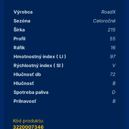
Výrobca
RoadX
Sezóna
Celoročné
Šírka
215
Profil
55
Ráfik
16
Hmotnostný index ( LI )
97
Rýchlostný index ( SI )
V
Hlučnosť db
72
Hlučnosť
B
Spotreba paliva
D
Prilnavosť
B
Kód produktu:
3220007346