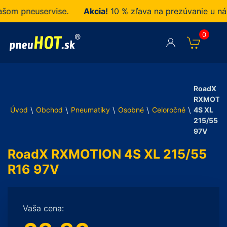
m pneuservise.
Akcia!
10 % zľava na prezúvanie u nás 
0
RoadX
RXMOTI
\
\
\
\
\
Úvod
Obchod
Pneumatiky
Osobné
Celoročné
4S XL
215/55 R
97V
RoadX RXMOTION 4S XL 215/55
R16 97V
Vaša cena: