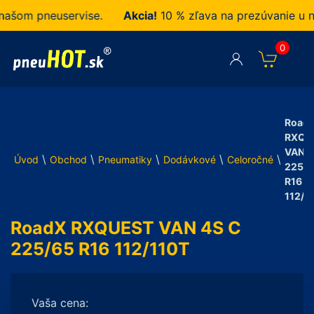
om pneuservise.
Akcia!
10 % zľava na prezúvanie u nás
0
Road
RXQU
VAN 4
\
\
\
\
\
Úvod
Obchod
Pneumatiky
Dodávkové
Celoročné
225/6
R16
112/1
RoadX RXQUEST VAN 4S C
225/65 R16 112/110T
Vaša cena: