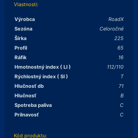
Vlastnosti:
Výrobca
RoadX
Sezóna
Celoročné
Šírka
225
Profil
65
Ráfik
16
Hmotnostný index ( LI )
112/110
Rýchlostný index ( SI )
T
Hlučnosť db
71
Hlučnosť
B
Spotreba paliva
C
Prilnavosť
C
Kód produktu: