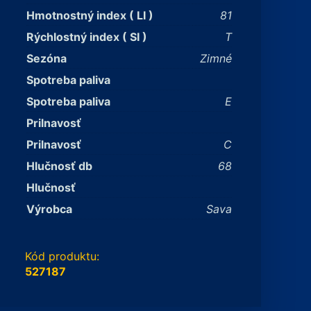
Hmotnostný index ( LI )
81
Rýchlostný index ( SI )
T
Sezóna
Zimné
Spotreba paliva
Spotreba paliva
E
Prilnavosť
Prilnavosť
C
Hlučnosť db
68
Hlučnosť
Výrobca
Sava
Kód produktu:
527187