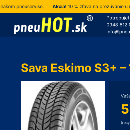
m pneuservise.
Akcia!
10 % zľava na prezúvanie u nás 
Potrebujet
0948 612 
info@pneu
Sava Eskimo S3+ –
Vaš
5
(recy