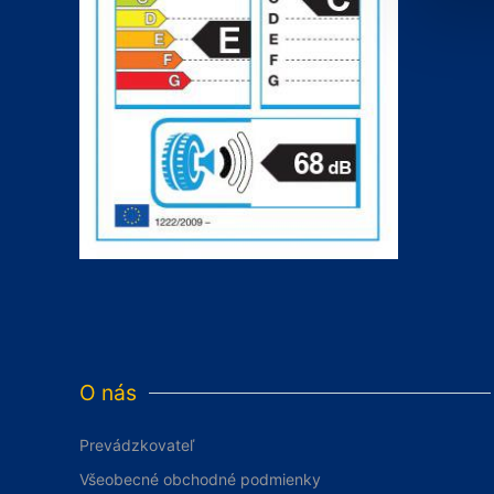
O nás
Prevádzkovateľ
Všeobecné obchodné podmienky