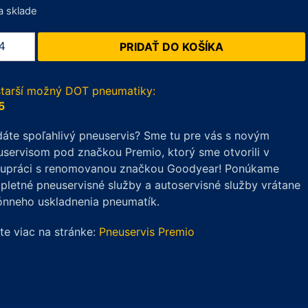
a sklade
žstvo
PRIDAŤ DO KOŠÍKA
a
imo
starší možný DOT pneumatiky:
5
/65
áte spoľahlivý pneuservis? Sme tu pre vás s novým
servisom pod značkou Premio, ktorý sme otvorili v
lupráci s renomovanou značkou Goodyear! Ponúkame
né)
letné pneuservisné služby a autoservisné služby vrátane
ónneho uskladnenia pneumatík.
ite viac na stránke:
Pneuservis Premio