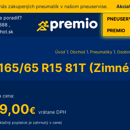
zakupených pneumatík v našom pneuservise.
Akcia!
10 % 
e poradiť?
PNEUSER
888
,
PREMIO
hot.sk
\
\
\
Úvod
Obchod
Pneumatiky
Osobn
 165/65 R15 81T (Zimné
a cena:
9,00
€
vrátane DPH
klačný poplatok je zahrnutý v cene)