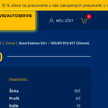
zľava na prezúvanie u nás zakupených pneumatík v našom
VIS/AUTOSERVIS
0
MÔJ ÚČET
\
\
é
Zimné
Sava Eskimo S3+ – 165/65 R15 81T (Zimné)
)
Vlastnosti:
Šírka
165
Profil
65
Ráfik
15