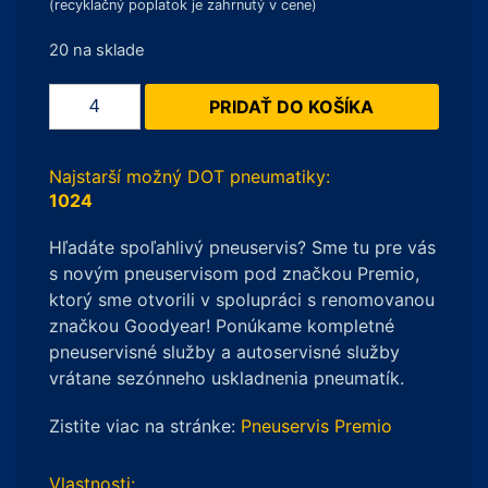
(recyklačný poplatok je zahrnutý v cene)
20 na sklade
množstvo
PRIDAŤ DO KOŠÍKA
Sava
PERFECTA
165/65
Najstarší možný DOT pneumatiky:
R14
1024
79T
Hľadáte spoľahlivý pneuservis? Sme tu pre vás
s novým pneuservisom pod značkou Premio,
ktorý sme otvorili v spolupráci s renomovanou
značkou Goodyear! Ponúkame kompletné
pneuservisné služby a autoservisné služby
vrátane sezónneho uskladnenia pneumatík.
Zistite viac na stránke:
Pneuservis Premio
Vlastnosti: