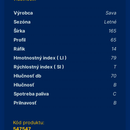
Výrobca
Sava
Sezóna
Letné
Šírka
165
Profil
65
Ráfik
14
Hmotnostný index ( LI )
79
Rýchlostný index ( SI )
T
Hlučnosť db
70
Hlučnosť
B
Spotreba paliva
C
Prilnavosť
B
Kód produktu:
547547