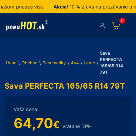
om pneuservise.
Akcia!
10 % zľava na prezúvanie u nás
0
Sava
PERFECTA
\
\
\
\
\
Úvod
Obchod
Pneumatiky
4x4
Letné
165/65 R14
79T
Sava PERFECTA 165/65 R14 79T
Vaša cena:
64,70
€
vrátane DPH