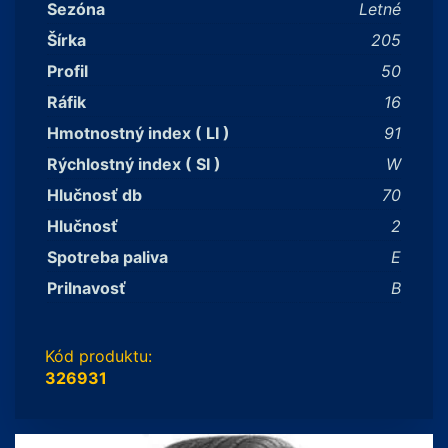
Sezóna
Letné
Šírka
205
Profil
50
Ráfik
16
Hmotnostný index ( LI )
91
Rýchlostný index ( SI )
W
Hlučnosť db
70
Hlučnosť
2
Spotreba paliva
E
Prilnavosť
B
Kód produktu:
326931