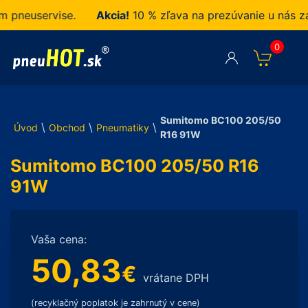
neuservise.
Akcia!
10 % zľava na prezúvanie u nás zak
0
Sumitomo BC100 205/50
\
\
\
Úvod
Obchod
Pneumatiky
R16 91W
Sumitomo BC100 205/50 R16
91W
Vaša cena:
50,83
€
vrátane DPH
(recyklačný poplatok je zahrnutý v cene)