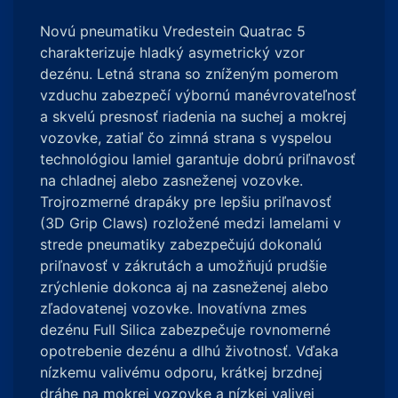
Novú pneumatiku Vredestein Quatrac 5
charakterizuje hladký asymetrický vzor
dezénu. Letná strana so zníženým pomerom
vzduchu zabezpečí výbornú manévrovateľnosť
a skvelú presnosť riadenia na suchej a mokrej
vozovke, zatiaľ čo zimná strana s vyspelou
technológiou lamiel garantuje dobrú priľnavosť
na chladnej alebo zasneženej vozovke.
Trojrozmerné drapáky pre lepšiu priľnavosť
(3D Grip Claws) rozložené medzi lamelami v
strede pneumatiky zabezpečujú dokonalú
priľnavosť v zákrutách a umožňujú prudšie
zrýchlenie dokonca aj na zasneženej alebo
zľadovatenej vozovke. Inovatívna zmes
dezénu Full Silica zabezpečuje rovnomerné
opotrebenie dezénu a dlhú životnosť. Vďaka
nízkemu valivému odporu, krátkej brzdnej
dráhe na mokrej vozovke a nízkej valivej