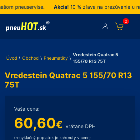
m pneuservise.
Akcia!
10 % zľava na prezúvanie u nás 
0
Vredestein Quatrac 5
\
\
\
Úvod
Obchod
Pneumatiky
155/70 R13 75T
Vredestein Quatrac 5 155/70 R13
75T
Vaša cena:
60,60
€
vrátane DPH
(recyklačný poplatok je zahrnutý v cene)