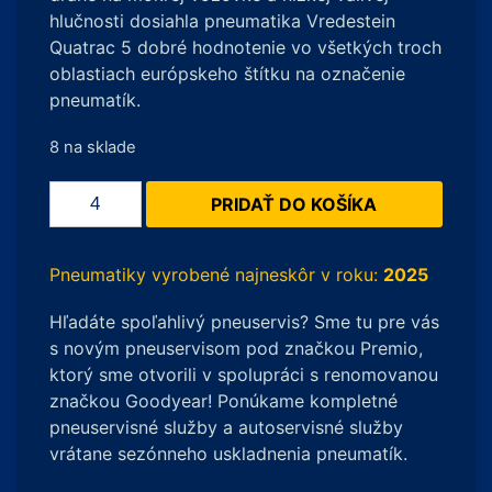
hlučnosti dosiahla pneumatika Vredestein
Quatrac 5 dobré hodnotenie vo všetkých troch
oblastiach európskeho štítku na označenie
pneumatík.
8 na sklade
množstvo
PRIDAŤ DO KOŠÍKA
Vredestein
Quatrac
5
Pneumatiky vyrobené najneskôr v roku:
2025
155/70
Hľadáte spoľahlivý pneuservis? Sme tu pre vás
R13
s novým pneuservisom pod značkou Premio,
75T
ktorý sme otvorili v spolupráci s renomovanou
značkou Goodyear! Ponúkame kompletné
pneuservisné služby a autoservisné služby
vrátane sezónneho uskladnenia pneumatík.