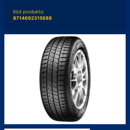
Kód produktu:
8714692315688