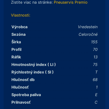
Zistite viac na stránke:
Pneuservis Premio
Vlastnosti:
Výrobca
Vredestein
Sezóna
Celoročné
Šírka
155
Profil
70
Ráfik
13
Hmotnostný index ( LI )
75
Rýchlostný index ( SI )
T
Hlučnosť db
68
Hlučnosť
1
Spotreba paliva
E
Prilnavosť
C