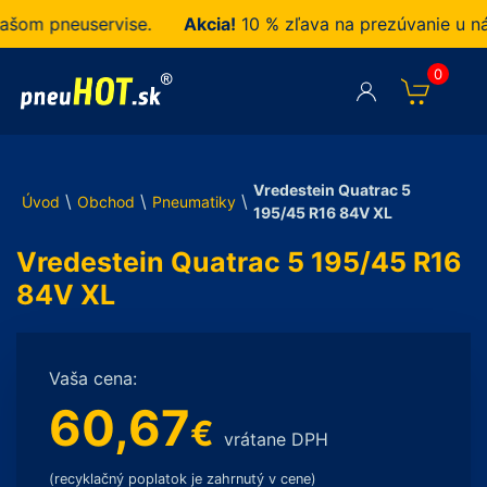
m pneuservise.
Akcia!
10 % zľava na prezúvanie u nás 
0
Vredestein Quatrac 5
\
\
\
Úvod
Obchod
Pneumatiky
195/45 R16 84V XL
Vredestein Quatrac 5 195/45 R16
84V XL
Vaša cena:
60,67
€
vrátane DPH
(recyklačný poplatok je zahrnutý v cene)