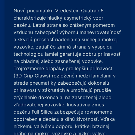
Novú pneumatiku Vredestein Quatrac 5
charakterizuje hladký asymetrický vzor
dezénu. Letná strana so zníženým pomerom
vzduchu zabezpečí výbornú manévrovateľnosť
a skvelú presnosť riadenia na suchej a mokrej
vozovke, zatiaľ čo zimná strana s vyspelou
technológiou lamiel garantuje dobrú priľnavosť
na chladnej alebo zasneženej vozovke.
Trojrozmerné drapáky pre lepšiu priľnavosť
(3D Grip Claws) rozložené medzi lamelami v
strede pneumatiky zabezpečujú dokonalú
priľnavosť v zákrutách a umožňujú prudšie
zrýchlenie dokonca aj na zasneženej alebo
zľadovatenej vozovke. Inovatívna zmes
dezénu Full Silica zabezpečuje rovnomerné
opotrebenie dezénu a dlhú životnosť. Vďaka
nízkemu valivému odporu, krátkej brzdnej
dráhe na mokrej vozovke a nízkej valivej