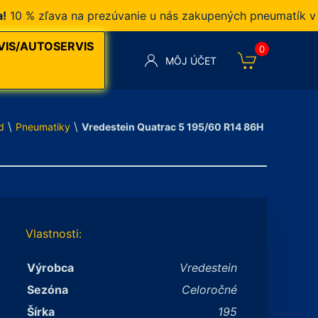
% zľava na prezúvanie u nás zakupených pneumatík v našo
VIS/AUTOSERVIS
0
MÔJ ÚČET
\
\
d
Pneumatiky
Vredestein Quatrac 5 195/60 R14 86H
Vlastnosti:
Výrobca
Vredestein
Sezóna
Celoročné
Šírka
195