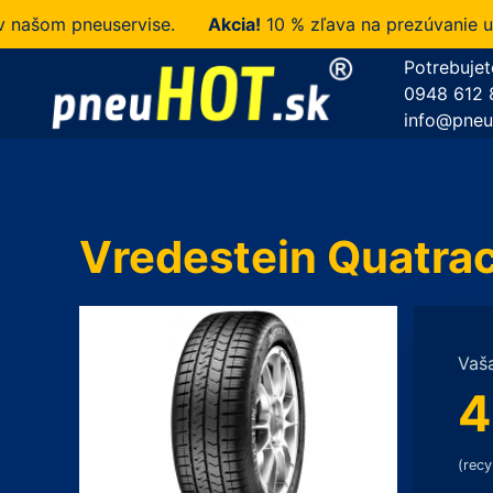
om pneuservise.
Akcia!
10 % zľava na prezúvanie u nás
Potrebujet
0948 612 
info@pneu
Vredestein Quatra
Vaš
4
(recy