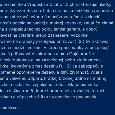
 pneumatiku Vredestein Quatrac 5 charakterizuje hladký
metrický vzor dezénu. Letná strana so zníženým pomerom
uchu zabezpečí výbornú manévrovateľnosť a skvelú
nosť riadenia na suchej a mokrej vozovke, zatiaľ čo zimná
na s vyspelou technológiou lamiel garantuje dobrú
navosť na chladnej alebo zasneženej vozovke.
rozmerné drapáky pre lepšiu priľnavosť (3D Grip Claws)
ložené medzi lamelami v strede pneumatiky zabezpečujú
nalú priľnavosť v zákrutách a umožňujú prudšie
hlenie dokonca aj na zasneženej alebo zľadovatenej
vke. Inovatívna zmes dezénu Full Silica zabezpečuje
nomerné opotrebenie dezénu a dlhú životnosť. Vďaka
emu valivému odporu, krátkej brzdnej dráhe na mokrej
vke a nízkej valivej hlučnosti dosiahla pneumatika
estein Quatrac 5 dobré hodnotenie vo všetkých troch
stiach európskeho štítku na označenie pneumatík.
je na sklade