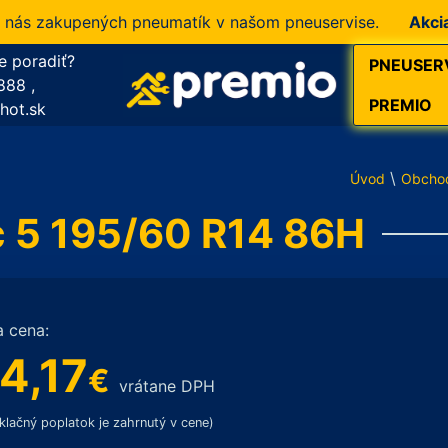
 zakupených pneumatík v našom pneuservise.
Akcia!
10 
e poradiť?
PNEUSER
888
,
PREMIO
hot.sk
\
Úvod
Obcho
c 5 195/60 R14 86H
a cena:
4,17
€
vrátane DPH
klačný poplatok je zahrnutý v cene)