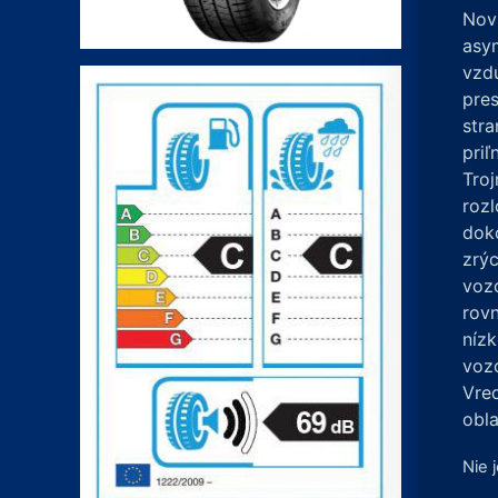
Novú
asy
vzd
pres
stra
priľ
Troj
roz
doko
zrýc
vozo
rov
nízk
vozo
Vred
obla
Nie 