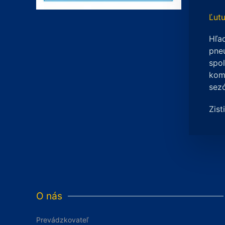
Ľutu
Hľad
pneu
spo
komp
sez
Zist
O nás
Prevádzkovateľ