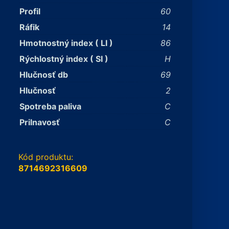
Profil
60
Ráfik
14
Hmotnostný index ( LI )
86
Rýchlostný index ( SI )
H
Hlučnosť db
69
Hlučnosť
2
Spotreba paliva
C
Prilnavosť
C
Kód produktu:
8714692316609