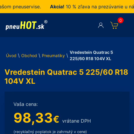
m pneuservise.
Akcia!
10 % zľava na prezúvanie u nás z
0
Vredestein Quatrac 5
\
\
\
Úvod
Obchod
Pneumatiky
225/60 R18 104V XL
Vredestein Quatrac 5 225/60 R18
104V XL
Vaša cena:
98,33
€
vrátane DPH
(recyklačný poplatok je zahrnutý v cene)