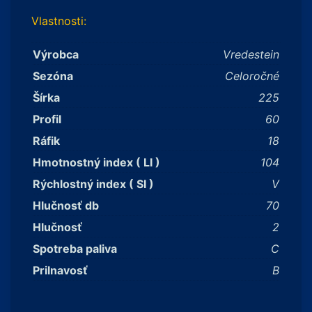
Vlastnosti:
Výrobca
Vredestein
Sezóna
Celoročné
Šírka
225
Profil
60
Ráfik
18
Hmotnostný index ( LI )
104
Rýchlostný index ( SI )
V
Hlučnosť db
70
Hlučnosť
2
Spotreba paliva
C
Prilnavosť
B