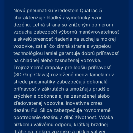
Novú pneumatiku Vredestein Quatrac 5
charakterizuje hladký asymetrický vzor
dezénu. Letná strana so zníženým pomerom
vzduchu zabezpečí výbornú manévrovateľnosť
a skvelú presnosť riadenia na suchej a mokrej
vozovke, zatiaľ čo zimná strana s vyspelou
technológiou lamiel garantuje dobrú priľnavosť
na chladnej alebo zasneženej vozovke.
Trojrozmerné drapáky pre lepšiu priľnavosť
(3D Grip Claws) rozložené medzi lamelami v
strede pneumatiky zabezpečujú dokonalú
priľnavosť v zákrutách a umožňujú prudšie
zrýchlenie dokonca aj na zasneženej alebo
zľadovatenej vozovke. Inovatívna zmes
dezénu Full Silica zabezpečuje rovnomerné
opotrebenie dezénu a dlhú životnosť. Vďaka
nízkemu valivému odporu, krátkej brzdnej
dráhe na mokrej vozovke a nízkej valivej