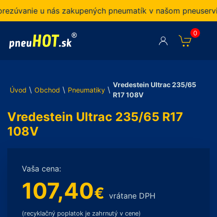
úvanie u nás zakupených pneumatík v našom pneuservise.
0
Vredestein Ultrac 235/65
\
\
\
Úvod
Obchod
Pneumatiky
R17 108V
Vredestein Ultrac 235/65 R17
108V
Vaša cena:
107,40
€
vrátane DPH
(recyklačný poplatok je zahrnutý v cene)