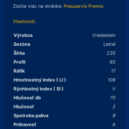
Zistite viac na stránke:
Pneuservis Premio
Vlastnosti:
Výrobca
Vredestein
Sezóna
Letné
Šírka
235
Profil
65
Ráfik
17
Hmotnostný index ( LI )
108
Rýchlostný index ( SI )
V
Hlučnosť db
70
Hlučnosť
2
Spotreba paliva
B
Prilnavosť
A