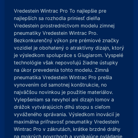
Vredestein Wintrac Pro To najlepšie pre
najlepších sa rozhodla priniesť dielňa
Vredestein prostredníctvom modelu zimnej
pneumatiky Vredestein Wintrac Pro.
Bezkonkurenčný výkon pre prémiové značky
vozidiel je obohatený o atraktívny dizajn, ktorý
je výsledkom spolupráce s Giugiarom. Vyspelé
technológie však nepovoľujú žiadne ústupky
na úkor prevedenia tohto modelu. Zimná
pneumatika Vredestein Wintrac Pro prešla
vynovením od samotnej konštrukcie, no
najväčšou novinkou je použitie materiálov.
Vylepšeniam sa nevyhol ani dizajn lomov a
drážok vytvárajúcich dlhú stopu s cieľom
vyváženého správania. Výsledkom inovácií je
maximálna priľnavosť pneumatiky Vredestein
Wintrac Pro v zákrutách, krátke brzdné dráhy
na mokrých povrchoch a vynikajúce ovládanie