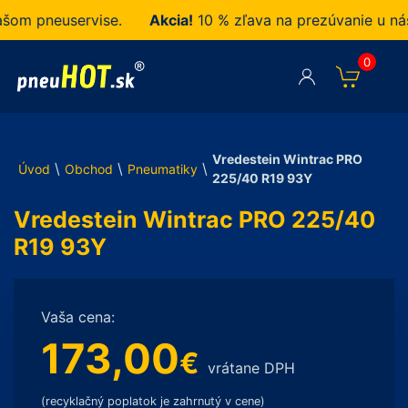
m pneuservise.
Akcia!
10 % zľava na prezúvanie u nás z
0
Vredestein Wintrac PRO
\
\
\
Úvod
Obchod
Pneumatiky
225/40 R19 93Y
Vredestein Wintrac PRO 225/40
R19 93Y
Vaša cena:
173,00
€
vrátane DPH
(recyklačný poplatok je zahrnutý v cene)