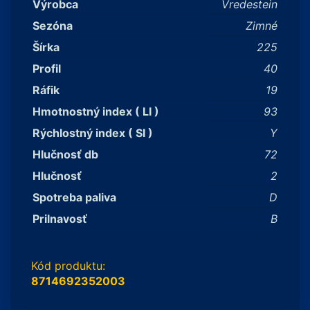
Výrobca
Vredestein
Sezóna
Zimné
Šírka
225
Profil
40
Ráfik
19
Hmotnostný index ( LI )
93
Rýchlostný index ( SI )
Y
Hlučnosť db
72
Hlučnosť
2
Spotreba paliva
D
Prilnavosť
B
Kód produktu:
8714692352003