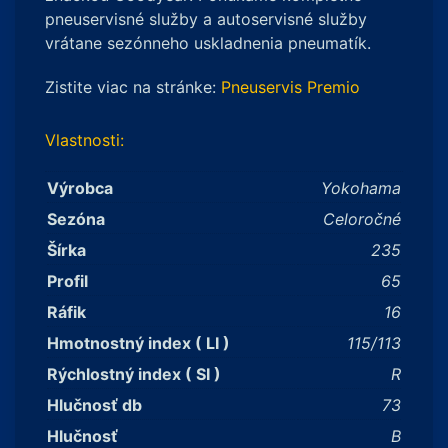
R16
pneuservisné služby a autoservisné služby
115/113R
vrátane sezónneho uskladnenia pneumatík.
Zistite viac na stránke:
Pneuservis Premio
Vlastnosti:
Výrobca
Yokohama
Sezóna
Celoročné
Šírka
235
Profil
65
Ráfik
16
Hmotnostný index ( LI )
115/113
Rýchlostný index ( SI )
R
Hlučnosť db
73
Hlučnosť
B