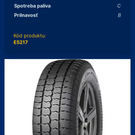
Spotreba paliva
C
Prilnavosť
B
Kód produktu:
E5217