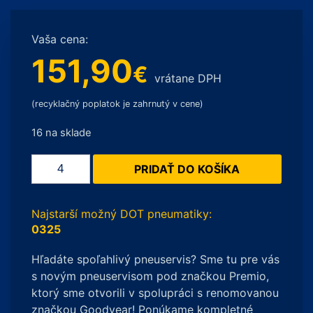
Vaša cena:
151,90
€
vrátane DPH
(recyklačný poplatok je zahrnutý v cene)
16 na sklade
množstvo
PRIDAŤ DO KOŠÍKA
Yokohama
BluEarth-
Van
Najstarší možný DOT pneumatiky:
All
0325
Season
Hľadáte spoľahlivý pneuservis? Sme tu pre vás
RY61
s novým pneuservisom pod značkou Premio,
C
ktorý sme otvorili v spolupráci s renomovanou
235/65
značkou Goodyear! Ponúkame kompletné