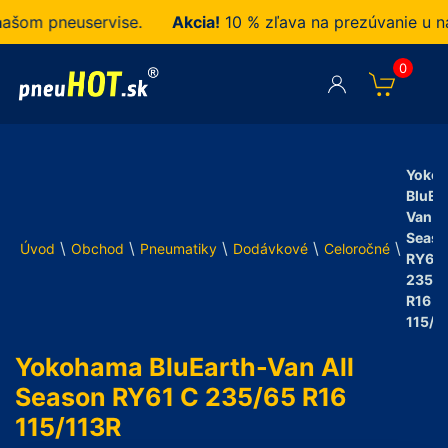
m pneuservise.
Akcia!
10 % zľava na prezúvanie u nás 
0
Yoko
BluEa
Van Al
Seas
\
\
\
\
\
Úvod
Obchod
Pneumatiky
Dodávkové
Celoročné
RY61 
235/6
R16
115/1
Yokohama BluEarth-Van All
Season RY61 C 235/65 R16
115/113R