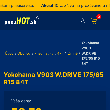
m pneuservise.
Akcia!
10 % zľava na prezúvanie u nás 
0
Yokohama
V903
\
\
\
\
\
Úvod
Obchod
Pneumatiky
4x4
Zimné
W.DRIVE
175/65 R15
84T
Yokohama V903 W.DRIVE 175/65
R15 84T
Vaša cena: