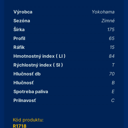
Výrobca
Yokohama
Sezóna
Zimné
Šírka
175
Profil
65
Ráfik
15
Hmotnostný index ( LI )
84
Rýchlostný index ( SI )
T
Hlučnosť db
70
Hlučnosť
B
Spotreba paliva
E
Prilnavosť
C
Kód produktu:
R1718