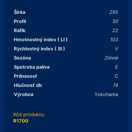
Šírka
295
Profil
30
Ráfik
22
Hmotnostný index ( LI )
103
Rýchlostný index ( SI )
V
Sezóna
Zimné
Spotreba paliva
E
Prilnavosť
C
Hlučnosť db
74
Výrobca
Yokohama
Kód produktu:
R1700