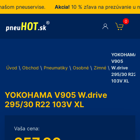
šom pneuservise.
Akcia!
10 % zľava na prezúvanie u ná
0
YOKOHAMA
V905
\
\
\
\
\
Úvod
Obchod
Pneumatiky
Osobné
Zimné
W.drive
295/30 R22
103V XL
YOKOHAMA V905 W.drive
295/30 R22 103V XL
Vaša cena: