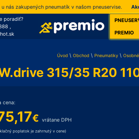
ás zakupených pneumatík v našom pneuservise.
Akcia!
1
e poradiť?
PNEUSER
888
,
PREMIO
hot.sk
\
\
\
Úvod
Obchod
Pneumatiky
Osobné
drive 315/35 R20 11
a cena:
75,17
€
vrátane DPH
klačný poplatok je zahrnutý v cene)