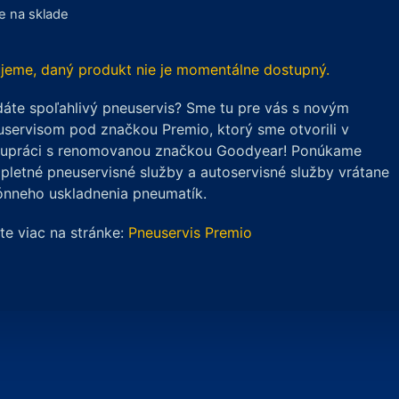
je na sklade
jeme, daný produkt nie je momentálne dostupný.
áte spoľahlivý pneuservis? Sme tu pre vás s novým
servisom pod značkou Premio, ktorý sme otvorili v
lupráci s renomovanou značkou Goodyear! Ponúkame
letné pneuservisné služby a autoservisné služby vrátane
ónneho uskladnenia pneumatík.
ite viac na stránke:
Pneuservis Premio