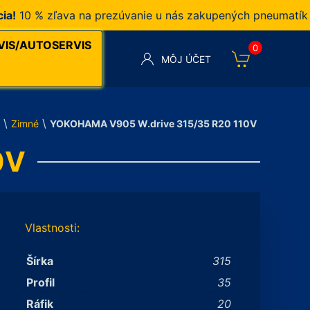
0 % zľava na prezúvanie u nás zakupených pneumatík v na
VIS/AUTOSERVIS
0
MÔJ ÚČET
\
\
Zimné
YOKOHAMA V905 W.drive 315/35 R20 110V
0V
Vlastnosti:
Šírka
315
Profil
35
Ráfik
20