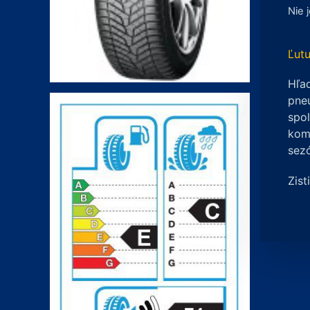
Nie 
Ľutu
Hľad
pneu
spo
komp
sez
Zist