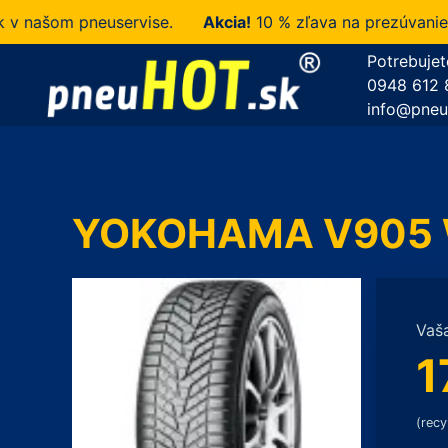
ašom pneuservise.
Akcia!
10 % zľava na prezúvanie u n
Potrebujet
0948 612 
info@pneu
YOKOHAMA V905 W.
Vaš
1
(recy