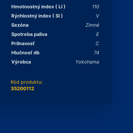
Hmotnostný index ( LI )
110
Rýchlostný index ( SI )
V
Sezóna
Zimné
Spotreba paliva
E
Prilnavosť
C
Hlučnosť db
74
Výrobca
Yokohama
Kód produktu:
35200112