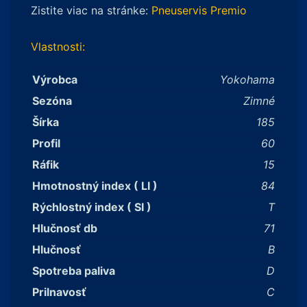
Zistite viac na stránke:
Pneuservis Premio
Vlastnosti:
Výrobca
Yokohama
Sezóna
Zimné
Šírka
185
Profil
60
Ráfik
15
Hmotnostný index ( LI )
84
Rýchlostný index ( SI )
T
Hlučnosť db
71
Hlučnosť
B
Spotreba paliva
D
Prilnavosť
C