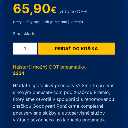
65,90
€
vrátane DPH
(recyklačný poplatok je zahrnutý v cene)
3 na sklade
množstvo
PRIDAŤ DO KOŠÍKA
Yokohama
V906
BluEarth-
Najstarší možný DOT pneumatiky:
Winter
2224
185/60
Hľadáte spoľahlivý pneuservis? Sme tu pre vás
R15
s novým pneuservisom pod značkou Premio,
84T
ktorý sme otvorili v spolupráci s renomovanou
značkou Goodyear! Ponúkame kompletné
pneuservisné služby a autoservisné služby
vrátane sezónneho uskladnenia pneumatík.