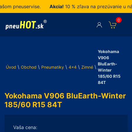
om pneuservise.
Akcia!
10 % zľava na prezúvanie u nás 
0
Yokohama
V906
BluEarth-
\
\
\
\
\
Úvod
Obchod
Pneumatiky
4x4
Zimné
Winter
185/60 R15
84T
Yokohama V906 BluEarth-Winter
185/60 R15 84T
Vaša cena: