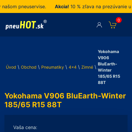
šom pneuservise.
Akcia!
10 % zľava na prezúvanie u ná
0
Yokohama
V906
BluEarth-
\
\
\
\
\
Úvod
Obchod
Pneumatiky
4x4
Zimné
Winter
185/65 R15
88T
Yokohama V906 BluEarth-Winter
185/65 R15 88T
Vaša cena: