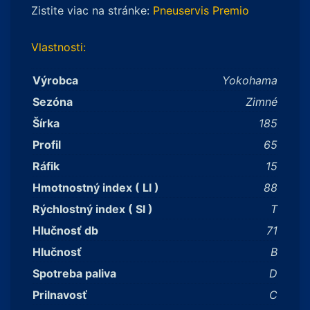
Zistite viac na stránke:
Pneuservis Premio
Vlastnosti:
Výrobca
Yokohama
Sezóna
Zimné
Šírka
185
Profil
65
Ráfik
15
Hmotnostný index ( LI )
88
Rýchlostný index ( SI )
T
Hlučnosť db
71
Hlučnosť
B
Spotreba paliva
D
Prilnavosť
C