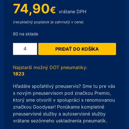
74,90
€
vrátane DPH
(recyklačný poplatok je zahrnutý v cene)
60 na sklade
množstvo
PRIDAŤ DO KOŠÍKA
Yokohama
V906
BluEarth-
Najstarší možný DOT pneumatiky:
Winter
1823
185/65
Hľadáte spoľahlivý pneuservis? Sme tu pre vás
R15
s novým pneuservisom pod značkou Premio,
88T
ktorý sme otvorili v spolupráci s renomovanou
značkou Goodyear! Ponúkame kompletné
pneuservisné služby a autoservisné služby
vrátane sezónneho uskladnenia pneumatík.