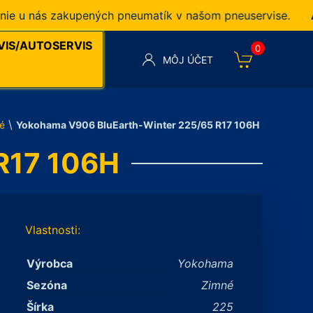
u nás zakupených pneumatík v našom pneuservise.
Akci
VIS/AUTOSERVIS
0
MÔJ ÚČET
\
é
Yokohama V906 BluEarth-Winter 225/65 R17 106H
R17 106H
Vlastnosti:
Výrobca
Yokohama
Sezóna
Zimné
Šírka
225