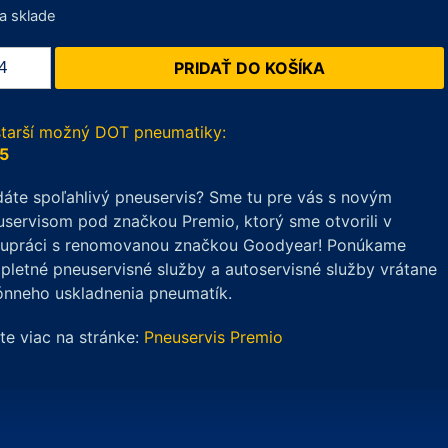
a sklade
žstvo
PRIDAŤ DO KOŠÍKA
ohama
6
arth-
starší možný DOT pneumatiky:
er
5
/65
áte spoľahlivý pneuservis? Sme tu pre vás s novým
servisom pod značkou Premio, ktorý sme otvorili v
H
lupráci s renomovanou značkou Goodyear! Ponúkame
letné pneuservisné služby a autoservisné služby vrátane
ónneho uskladnenia pneumatík.
ite viac na stránke:
Pneuservis Premio