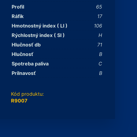
Profil
65
Ráfik
17
Hmotnostný index ( LI )
106
Rýchlostný index ( SI )
H
Hlučnosť db
71
Hlučnosť
B
Spotreba paliva
C
Prilnavosť
B
Kód produktu:
R9007