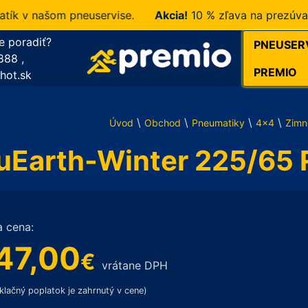
v našom pneuservise.
Akcia!
10 % zľava na prezúvanie 
e poradiť?
PNEUSER
888
,
PREMIO
hot.sk
\
\
\
\
Úvod
Obchod
Pneumatiky
4x4
Zimn
Earth-Winter 225/65 
a cena:
47,00
€
vrátane DPH
klačný poplatok je zahrnutý v cene)